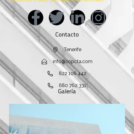
Contacto
Tenerife
info@copcta.com
822 106 442
680 762 331
Galería