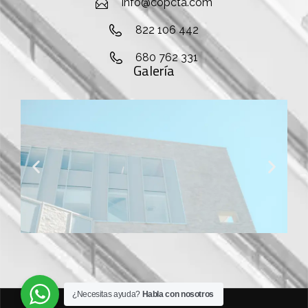
info@copcta.com
822 106 442
680 762 331
Galería
¿Necesitas ayuda?
Habla con nosotros