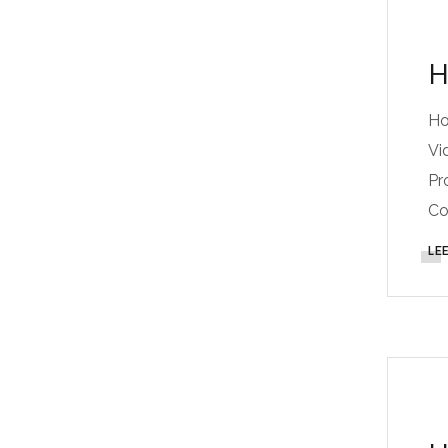
H
Ho
Vi
Pr
Co
LE