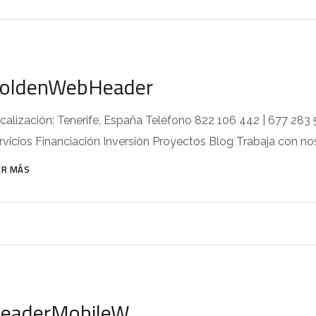
oldenWebHeader
calización: Tenerife, España Teléfono 822 106 442 | 677 283 
rvicios Financiación Inversión Proyectos Blog Trabaja con n
ER MÁS
eaderMobileW