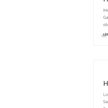
In
Ga
ob
LE
H
Lo
Se