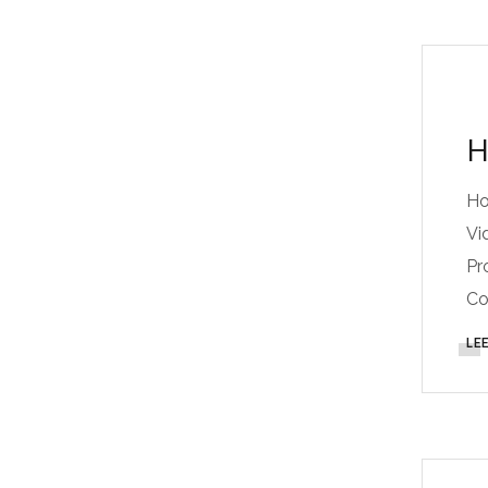
H
Ho
Vi
Pr
Co
LE